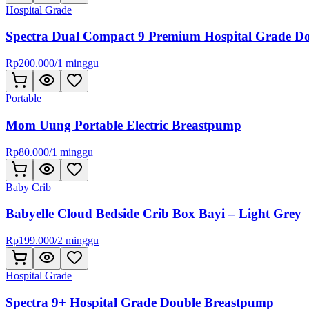
Hospital Grade
Spectra Dual Compact 9 Premium Hospital Grade D
Rp
200.000
/
1 minggu
Portable
Mom Uung Portable Electric Breastpump
Rp
80.000
/
1 minggu
Baby Crib
Babyelle Cloud Bedside Crib Box Bayi – Light Grey
Rp
199.000
/
2 minggu
Hospital Grade
Spectra 9+ Hospital Grade Double Breastpump