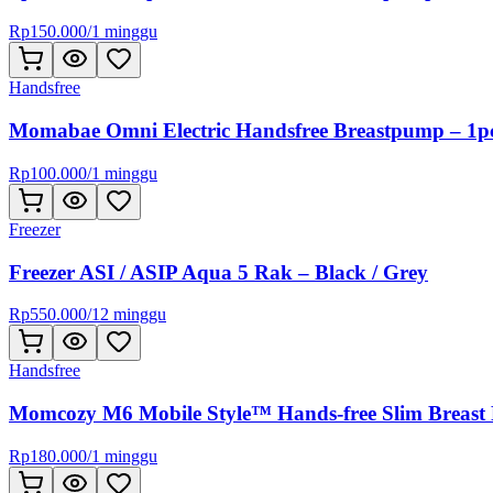
Rp
150.000
/
1 minggu
Handsfree
Momabae Omni Electric Handsfree Breastpump – 1p
Rp
100.000
/
1 minggu
Freezer
Freezer ASI / ASIP Aqua 5 Rak – Black / Grey
Rp
550.000
/
12 minggu
Handsfree
Momcozy M6 Mobile Style™ Hands-free Slim Breast
Rp
180.000
/
1 minggu