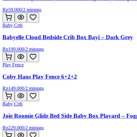
Rp
59.000
/
2 minggu
Baby Crib
Babyelle Cloud Bedside Crib Box Bayi – Dark Grey
Rp
199.000
/
2 minggu
Play Fence
Coby Haus Play Fence 6+2+2
Rp
149.000
/
2 minggu
Baby Crib
Joie Roomie Glide Bed Side Baby Box Playard – Fo
Rp
229.000
/
2 minggu