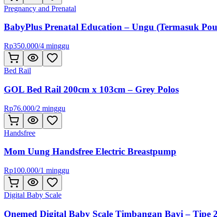
Pregnancy and Prenatal
BabyPlus Prenatal Education – Ungu (Termasuk Pou
Rp
350.000
/
4 minggu
Bed Rail
GOL Bed Rail 200cm x 103cm – Grey Polos
Rp
76.000
/
2 minggu
Handsfree
Mom Uung Handsfree Electric Breastpump
Rp
100.000
/
1 minggu
Digital Baby Scale
Onemed Digital Baby Scale Timbangan Bayi – Tipe 