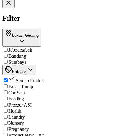
Filter
Lokasi Gudang
Jabodetabek
Bandung
Surabaya
Kategori
Semua Produk
Breast Pump
Car Seat
Feeding
Freezer ASI
Health
Laundry
Nursery
Pregnancy
Product New Unit