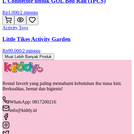
L Connector untuk GOL Bed Rail (1PCS)
Rp
1.000
/
2 minggu
Activity Toys
Little Tikes Activity Garden
Rp
99.000
/
2 minggu
Muat Lebih Banyak Produk
Rental favorit yang paling memahami kebutuhan ibu masa kini.
Berkualitas, hemat dan higienis!
WhatsApp: 0817200216
info@kiddy.id