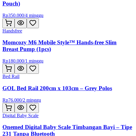
Pouch)
Rp
350.000
/
4 minggu
Handsfree
Momcozy M6 Mobile Style™ Hands-free Slim
Breast Pump (1pcs)
Rp
180.000
/
1 minggu
Bed Rail
GOL Bed Rail 200cm x 103cm – Grey Polos
Rp
76.000
/
2 minggu
Digital Baby Scale
Onemed Digital Baby Scale Timbangan Bayi – Tipe
231 Tanpa Bluetooth