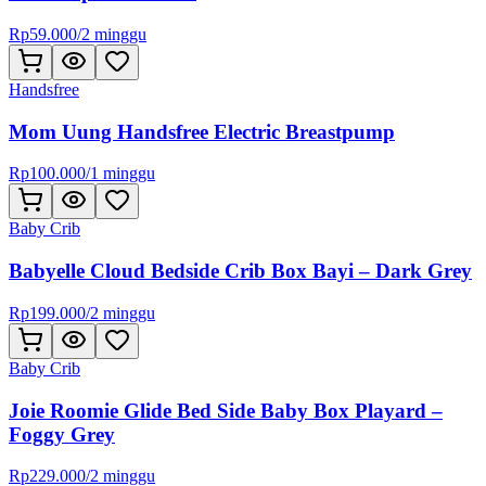
Rp
59.000
/
2 minggu
Handsfree
Mom Uung Handsfree Electric Breastpump
Rp
100.000
/
1 minggu
Baby Crib
Babyelle Cloud Bedside Crib Box Bayi – Dark Grey
Rp
199.000
/
2 minggu
Baby Crib
Joie Roomie Glide Bed Side Baby Box Playard –
Foggy Grey
Rp
229.000
/
2 minggu