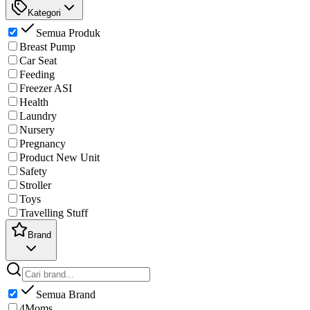
Kategori
Semua Produk
Breast Pump
Car Seat
Feeding
Freezer ASI
Health
Laundry
Nursery
Pregnancy
Product New Unit
Safety
Stroller
Toys
Travelling Stuff
Brand
Semua Brand
4Moms