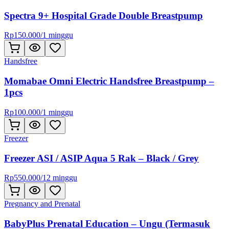
Spectra 9+ Hospital Grade Double Breastpump
Rp
150.000
/
1 minggu
Handsfree
Momabae Omni Electric Handsfree Breastpump –
1pcs
Rp
100.000
/
1 minggu
Freezer
Freezer ASI / ASIP Aqua 5 Rak – Black / Grey
Rp
550.000
/
12 minggu
Pregnancy and Prenatal
BabyPlus Prenatal Education – Ungu (Termasuk