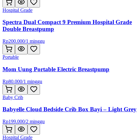
Hospital Grade
Spectra Dual Compact 9 Premium Hospital Grade
Double Breastpump
Rp
200.000
/
1 minggu
Portable
Mom Uung Portable Electric Breastpump
Rp
80.000
/
1 minggu
Baby Crib
Babyelle Cloud Bedside Crib Box Bayi – Light Grey
Rp
199.000
/
2 minggu
Hospital Grade