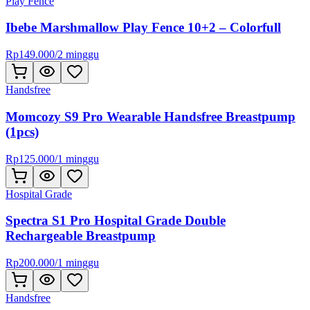
Play Fence
Ibebe Marshmallow Play Fence 10+2 – Colorfull
Rp
149.000
/
2 minggu
Handsfree
Momcozy S9 Pro Wearable Handsfree Breastpump
(1pcs)
Rp
125.000
/
1 minggu
Hospital Grade
Spectra S1 Pro Hospital Grade Double
Rechargeable Breastpump
Rp
200.000
/
1 minggu
Handsfree