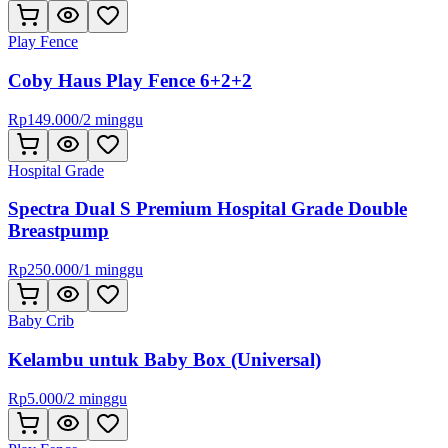
Play Fence
Coby Haus Play Fence 6+2+2
Rp
149.000
/
2 minggu
Hospital Grade
Spectra Dual S Premium Hospital Grade Double
Breastpump
Rp
250.000
/
1 minggu
Baby Crib
Kelambu untuk Baby Box (Universal)
Rp
5.000
/
2 minggu