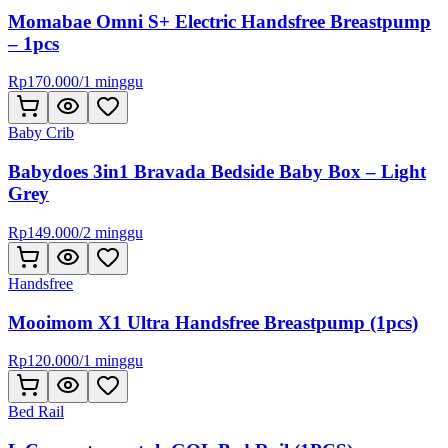
Momabae Omni S+ Electric Handsfree Breastpump
– 1pcs
Rp
170.000
/
1 minggu
Baby Crib
Babydoes 3in1 Bravada Bedside Baby Box – Light
Grey
Rp
149.000
/
2 minggu
Handsfree
Mooimom X1 Ultra Handsfree Breastpump (1pcs)
Rp
120.000
/
1 minggu
Bed Rail