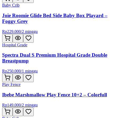
Baby Crib
Joie Roomie Glide Bed Side Baby Box Playard –
Foggy Grey
Rp
229.000
/
2 minggu
Hospital Grade
Spectra Dual S Premium Hospital Grade Double
Breastpump
Rp
250.000
/
1 minggu
Play Fence
Ibebe Marshmallow Play Fence 10+2 – Colorfull
Rp
149.000
/
2 minggu