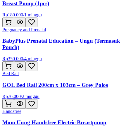
Breast Pump (1pcs)
Rp
180.000
/
1 minggu
Pregnancy and Prenatal
BabyPlus Prenatal Education – Ungu (Termasuk
Pouch)
Rp
350.000
/
4 minggu
Bed Rail
GOL Bed Rail 200cm x 103cm – Grey Polos
Rp
76.000
/
2 minggu
Handsfree
Mom Uung Handsfree Electric Breastpump