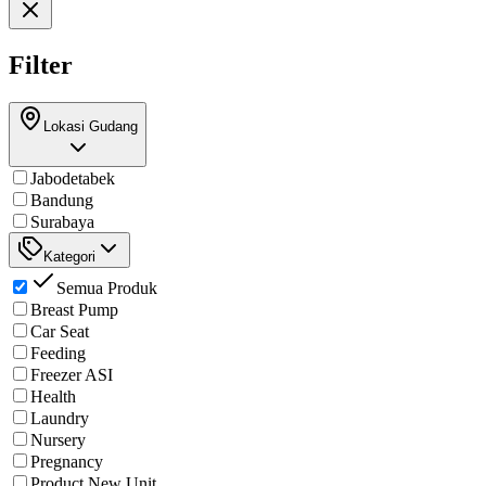
Filter
Lokasi Gudang
Jabodetabek
Bandung
Surabaya
Kategori
Semua Produk
Breast Pump
Car Seat
Feeding
Freezer ASI
Health
Laundry
Nursery
Pregnancy
Product New Unit