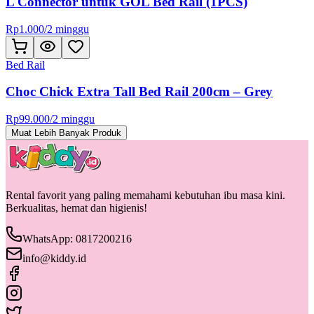
L Connector untuk GOL Bed Rail (1PCS)
Rp
1.000
/
2 minggu
Bed Rail
Choc Chick Extra Tall Bed Rail 200cm – Grey
Rp
99.000
/
2 minggu
Muat Lebih Banyak Produk
Rental favorit yang paling memahami kebutuhan ibu masa kini.
Berkualitas, hemat dan higienis!
WhatsApp: 0817200216
info@kiddy.id