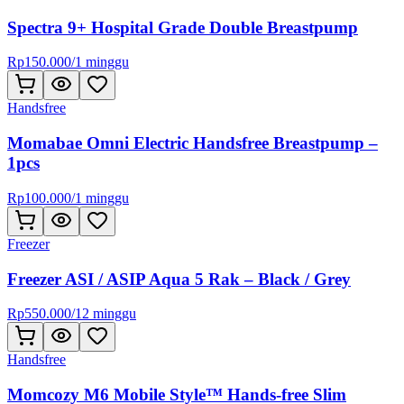
Spectra 9+ Hospital Grade Double Breastpump
Rp
150.000
/
1 minggu
Handsfree
Momabae Omni Electric Handsfree Breastpump –
1pcs
Rp
100.000
/
1 minggu
Freezer
Freezer ASI / ASIP Aqua 5 Rak – Black / Grey
Rp
550.000
/
12 minggu
Handsfree
Momcozy M6 Mobile Style™ Hands-free Slim