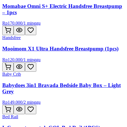
Momabae Omni S+ Electric Handsfree Breastpump
– 1pcs
Rp
170.000
/
1 minggu
Handsfree
Mooimom X1 Ultra Handsfree Breastpump (1pcs)
Rp
120.000
/
1 minggu
Baby Crib
Babydoes 3in1 Bravada Bedside Baby Box – Light
Grey
Rp
149.000
/
2 minggu
Bed Rail