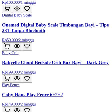
Rp
100.000
/
1 minggu
Digital Baby Scale
Onemed Digital Baby Scale Timbangan Bayi – Tipe
231 Tanpa Bluetooth
Rp
59.000
/
2 minggu
Baby Crib
Babyelle Cloud Bedside Crib Box Bayi – Dark Grey
Rp
199.000
/
2 minggu
Play Fence
Coby Haus Play Fence 6+2+2
Rp
149.000
/
2 minggu