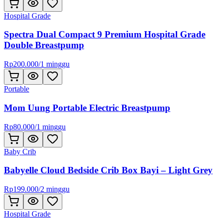
Hospital Grade
Spectra Dual Compact 9 Premium Hospital Grade
Double Breastpump
Rp
200.000
/
1 minggu
Portable
Mom Uung Portable Electric Breastpump
Rp
80.000
/
1 minggu
Baby Crib
Babyelle Cloud Bedside Crib Box Bayi – Light Grey
Rp
199.000
/
2 minggu
Hospital Grade