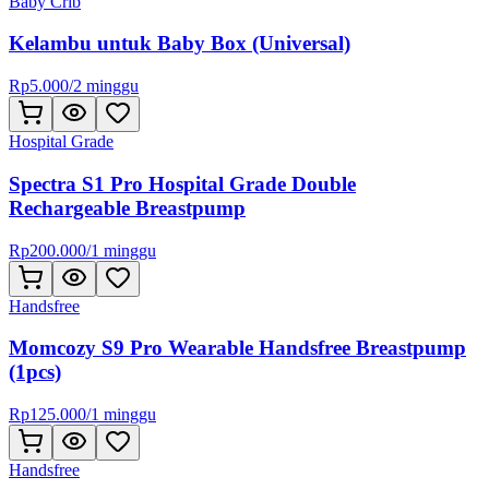
Baby Crib
Kelambu untuk Baby Box (Universal)
Rp
5.000
/
2 minggu
Hospital Grade
Spectra S1 Pro Hospital Grade Double
Rechargeable Breastpump
Rp
200.000
/
1 minggu
Handsfree
Momcozy S9 Pro Wearable Handsfree Breastpump
(1pcs)
Rp
125.000
/
1 minggu
Handsfree