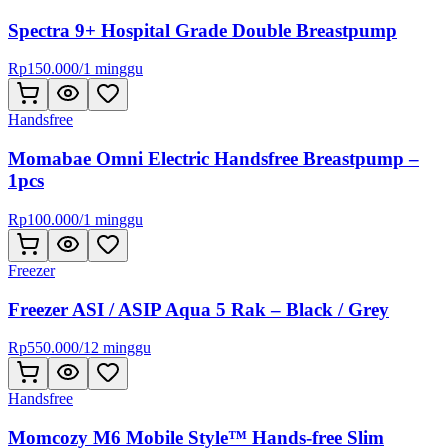
Spectra 9+ Hospital Grade Double Breastpump
Rp
150.000
/
1 minggu
Handsfree
Momabae Omni Electric Handsfree Breastpump –
1pcs
Rp
100.000
/
1 minggu
Freezer
Freezer ASI / ASIP Aqua 5 Rak – Black / Grey
Rp
550.000
/
12 minggu
Handsfree
Momcozy M6 Mobile Style™ Hands-free Slim