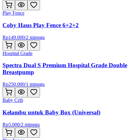
Play Fence
Coby Haus Play Fence 6+2+2
Rp
149.000
/
2 minggu
Hospital Grade
Spectra Dual S Premium Hospital Grade Double
Breastpump
Rp
250.000
/
1 minggu
Baby Crib
Kelambu untuk Baby Box (Universal)
Rp
5.000
/
2 minggu