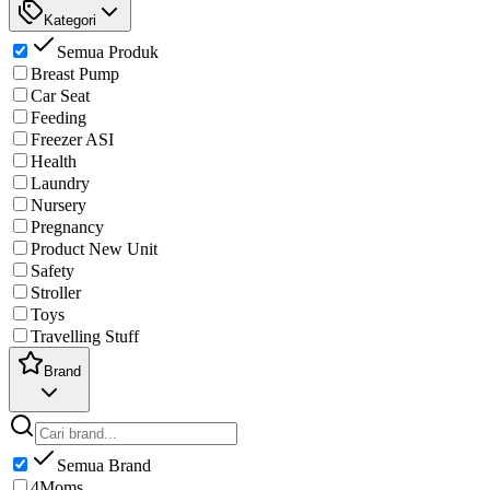
Kategori
Semua Produk
Breast Pump
Car Seat
Feeding
Freezer ASI
Health
Laundry
Nursery
Pregnancy
Product New Unit
Safety
Stroller
Toys
Travelling Stuff
Brand
Semua Brand
4Moms