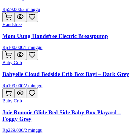
Rp
59.000
/
2 minggu
Handsfree
Mom Uung Handsfree Electric Breastpump
Rp
100.000
/
1 minggu
Baby Crib
Babyelle Cloud Bedside Crib Box Bayi – Dark Grey
Rp
199.000
/
2 minggu
Baby Crib
Joie Roomie Glide Bed Side Baby Box Playard –
Foggy Grey
Rp
229.000
/
2 minggu