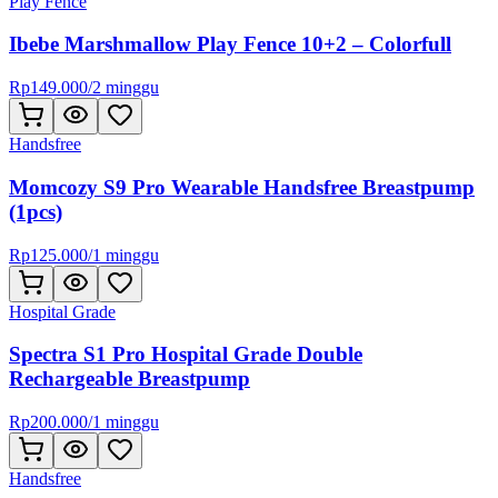
Play Fence
Ibebe Marshmallow Play Fence 10+2 – Colorfull
Rp
149.000
/
2 minggu
Handsfree
Momcozy S9 Pro Wearable Handsfree Breastpump
(1pcs)
Rp
125.000
/
1 minggu
Hospital Grade
Spectra S1 Pro Hospital Grade Double
Rechargeable Breastpump
Rp
200.000
/
1 minggu
Handsfree