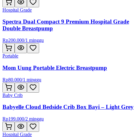
Hospital Grade
Spectra Dual Compact 9 Premium Hospital Grade
Double Breastpump
Rp
200.000
/
1 minggu
Portable
Mom Uung Portable Electric Breastpump
Rp
80.000
/
1 minggu
Baby Crib
Babyelle Cloud Bedside Crib Box Bayi – Light Grey
Rp
199.000
/
2 minggu
Hospital Grade