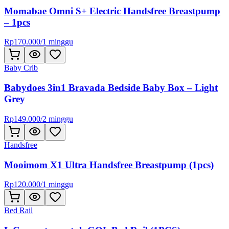
Momabae Omni S+ Electric Handsfree Breastpump
– 1pcs
Rp
170.000
/
1 minggu
Baby Crib
Babydoes 3in1 Bravada Bedside Baby Box – Light
Grey
Rp
149.000
/
2 minggu
Handsfree
Mooimom X1 Ultra Handsfree Breastpump (1pcs)
Rp
120.000
/
1 minggu
Bed Rail