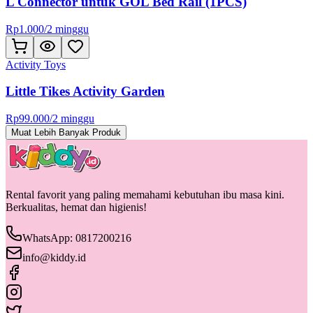
L Connector untuk GOL Bed Rail (1PCS)
Rp
1.000
/
2 minggu
Activity Toys
Little Tikes Activity Garden
Rp
99.000
/
2 minggu
Muat Lebih Banyak Produk
Rental favorit yang paling memahami kebutuhan ibu masa kini.
Berkualitas, hemat dan higienis!
WhatsApp: 0817200216
info@kiddy.id