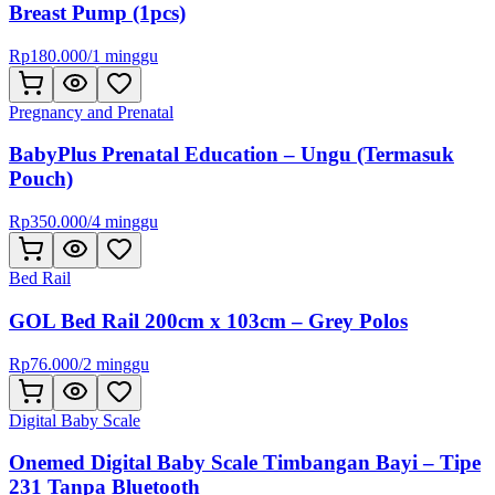
Breast Pump (1pcs)
Rp
180.000
/
1 minggu
Pregnancy and Prenatal
BabyPlus Prenatal Education – Ungu (Termasuk
Pouch)
Rp
350.000
/
4 minggu
Bed Rail
GOL Bed Rail 200cm x 103cm – Grey Polos
Rp
76.000
/
2 minggu
Digital Baby Scale
Onemed Digital Baby Scale Timbangan Bayi – Tipe
231 Tanpa Bluetooth