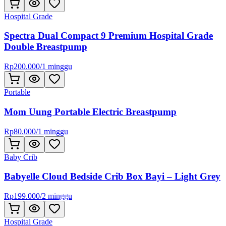
Hospital Grade
Spectra Dual Compact 9 Premium Hospital Grade
Double Breastpump
Rp
200.000
/
1 minggu
Portable
Mom Uung Portable Electric Breastpump
Rp
80.000
/
1 minggu
Baby Crib
Babyelle Cloud Bedside Crib Box Bayi – Light Grey
Rp
199.000
/
2 minggu
Hospital Grade