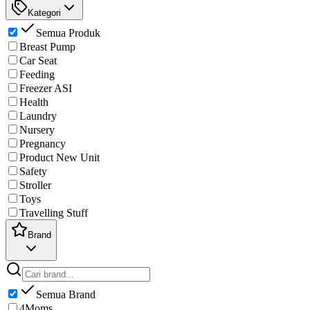
Kategori
Semua Produk
Breast Pump
Car Seat
Feeding
Freezer ASI
Health
Laundry
Nursery
Pregnancy
Product New Unit
Safety
Stroller
Toys
Travelling Stuff
Brand
Semua Brand
4Moms