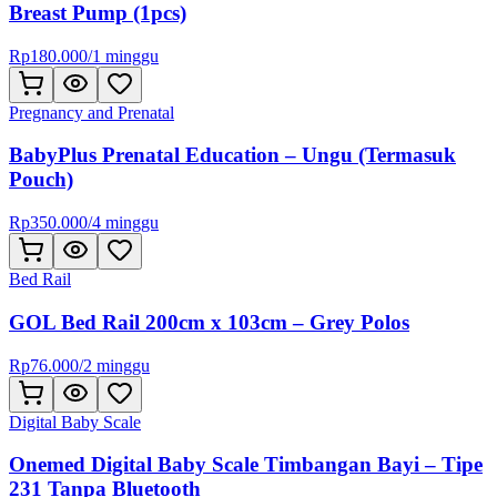
Breast Pump (1pcs)
Rp
180.000
/
1 minggu
Pregnancy and Prenatal
BabyPlus Prenatal Education – Ungu (Termasuk
Pouch)
Rp
350.000
/
4 minggu
Bed Rail
GOL Bed Rail 200cm x 103cm – Grey Polos
Rp
76.000
/
2 minggu
Digital Baby Scale
Onemed Digital Baby Scale Timbangan Bayi – Tipe
231 Tanpa Bluetooth