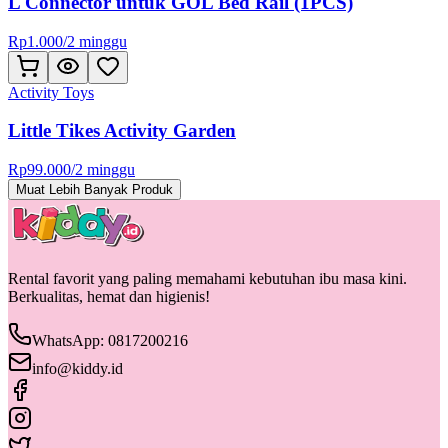
L Connector untuk GOL Bed Rail (1PCS)
Rp
1.000
/
2 minggu
Activity Toys
Little Tikes Activity Garden
Rp
99.000
/
2 minggu
Muat Lebih Banyak Produk
Rental favorit yang paling memahami kebutuhan ibu masa kini.
Berkualitas, hemat dan higienis!
WhatsApp: 0817200216
info@kiddy.id