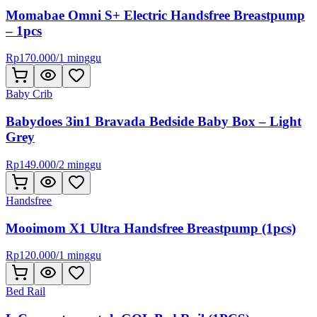
Momabae Omni S+ Electric Handsfree Breastpump
– 1pcs
Rp
170.000
/
1 minggu
Baby Crib
Babydoes 3in1 Bravada Bedside Baby Box – Light
Grey
Rp
149.000
/
2 minggu
Handsfree
Mooimom X1 Ultra Handsfree Breastpump (1pcs)
Rp
120.000
/
1 minggu
Bed Rail