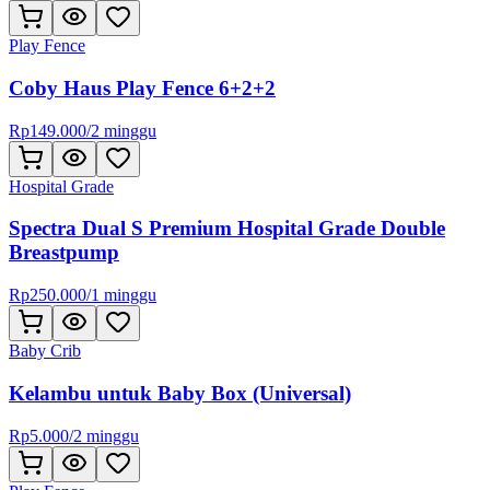
Play Fence
Coby Haus Play Fence 6+2+2
Rp
149.000
/
2 minggu
Hospital Grade
Spectra Dual S Premium Hospital Grade Double
Breastpump
Rp
250.000
/
1 minggu
Baby Crib
Kelambu untuk Baby Box (Universal)
Rp
5.000
/
2 minggu