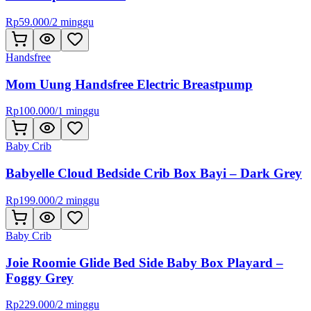
Rp
59.000
/
2 minggu
Handsfree
Mom Uung Handsfree Electric Breastpump
Rp
100.000
/
1 minggu
Baby Crib
Babyelle Cloud Bedside Crib Box Bayi – Dark Grey
Rp
199.000
/
2 minggu
Baby Crib
Joie Roomie Glide Bed Side Baby Box Playard –
Foggy Grey
Rp
229.000
/
2 minggu