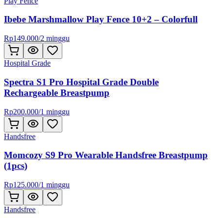
Play Fence
Ibebe Marshmallow Play Fence 10+2 – Colorfull
Rp
149.000
/
2 minggu
Hospital Grade
Spectra S1 Pro Hospital Grade Double
Rechargeable Breastpump
Rp
200.000
/
1 minggu
Handsfree
Momcozy S9 Pro Wearable Handsfree Breastpump
(1pcs)
Rp
125.000
/
1 minggu
Handsfree