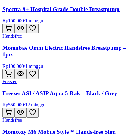
Spectra 9+ Hospital Grade Double Breastpump
Rp
150.000
/
1 minggu
Handsfree
Momabae Omni Electric Handsfree Breastpump –
1pcs
Rp
100.000
/
1 minggu
Freezer
Freezer ASI / ASIP Aqua 5 Rak – Black / Grey
Rp
550.000
/
12 minggu
Handsfree
Momcozy M6 Mobile Style™ Hands-free Slim