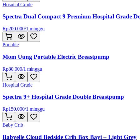
Hospital Grade
Spectra Dual Compact 9 Premium Hospital Grade D
Rp
200.000
/
1 minggu
Portable
Mom Uung Portable Electric Breastpump
Rp
80.000
/
1 minggu
Hospital Grade
Spectra 9+ Hospital Grade Double Breastpump
Rp
150.000
/
1 minggu
Baby Crib
Babyelle Cloud Bedside Crib Box Bayi – Light Grey