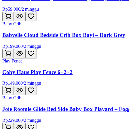
Rp
59.000
/
2 minggu
Baby Crib
Babyelle Cloud Bedside Crib Box Bayi – Dark Grey
Rp
199.000
/
2 minggu
Play Fence
Coby Haus Play Fence 6+2+2
Rp
149.000
/
2 minggu
Baby Crib
Joie Roomie Glide Bed Side Baby Box Playard – Fo
Rp
229.000
/
2 minggu