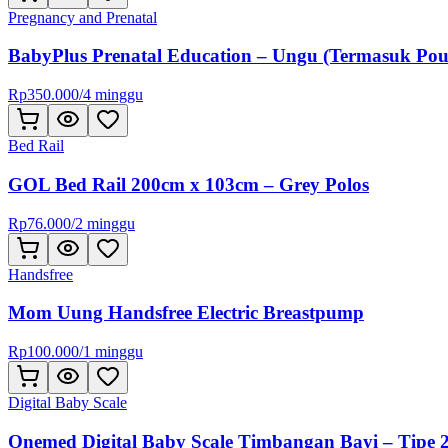
Pregnancy and Prenatal
BabyPlus Prenatal Education – Ungu (Termasuk Pou
Rp
350.000
/
4 minggu
Bed Rail
GOL Bed Rail 200cm x 103cm – Grey Polos
Rp
76.000
/
2 minggu
Handsfree
Mom Uung Handsfree Electric Breastpump
Rp
100.000
/
1 minggu
Digital Baby Scale
Onemed Digital Baby Scale Timbangan Bayi – Tipe 