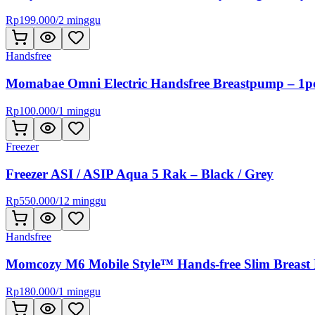
Rp
199.000
/
2 minggu
Handsfree
Momabae Omni Electric Handsfree Breastpump – 1p
Rp
100.000
/
1 minggu
Freezer
Freezer ASI / ASIP Aqua 5 Rak – Black / Grey
Rp
550.000
/
12 minggu
Handsfree
Momcozy M6 Mobile Style™ Hands-free Slim Breast
Rp
180.000
/
1 minggu