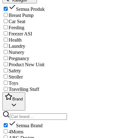
Kategori
Semua Produk
Breast Pump
Car Seat
Feeding
Freezer ASI
Health
Laundry
Nursery
Pregnancy
Product New Unit
Safety
Stroller
Toys
Travelling Stuff
Brand
Semua Brand
4Moms
ABC Design