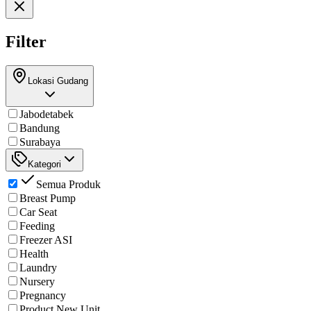
Filter
Lokasi Gudang
Jabodetabek
Bandung
Surabaya
Kategori
Semua Produk
Breast Pump
Car Seat
Feeding
Freezer ASI
Health
Laundry
Nursery
Pregnancy
Product New Unit