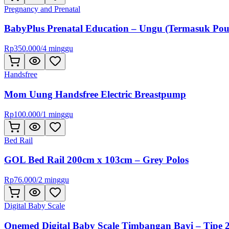
Pregnancy and Prenatal
BabyPlus Prenatal Education – Ungu (Termasuk Pou
Rp
350.000
/
4 minggu
Handsfree
Mom Uung Handsfree Electric Breastpump
Rp
100.000
/
1 minggu
Bed Rail
GOL Bed Rail 200cm x 103cm – Grey Polos
Rp
76.000
/
2 minggu
Digital Baby Scale
Onemed Digital Baby Scale Timbangan Bayi – Tipe 