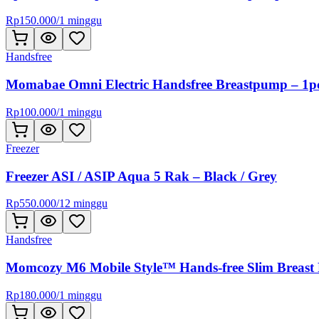
Rp
150.000
/
1 minggu
Handsfree
Momabae Omni Electric Handsfree Breastpump – 1p
Rp
100.000
/
1 minggu
Freezer
Freezer ASI / ASIP Aqua 5 Rak – Black / Grey
Rp
550.000
/
12 minggu
Handsfree
Momcozy M6 Mobile Style™ Hands-free Slim Breast
Rp
180.000
/
1 minggu