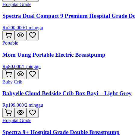
Hospital Grade
Spectra Dual Compact 9 Premium Hospital Grade D
Rp
200.000
/
1 minggu
Portable
Mom Uung Portable Electric Breastpump
Rp
80.000
/
1 minggu
Baby Crib
Babyelle Cloud Bedside Crib Box Bayi – Light Grey
Rp
199.000
/
2 minggu
Hospital Grade
Spectra 9+ Hospital Grade Double Breastpump