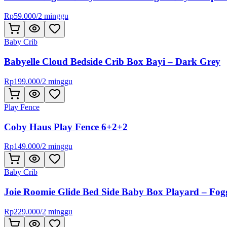
Rp
59.000
/
2 minggu
Baby Crib
Babyelle Cloud Bedside Crib Box Bayi – Dark Grey
Rp
199.000
/
2 minggu
Play Fence
Coby Haus Play Fence 6+2+2
Rp
149.000
/
2 minggu
Baby Crib
Joie Roomie Glide Bed Side Baby Box Playard – Fo
Rp
229.000
/
2 minggu