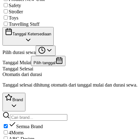
Safety
Stroller
Toys
Travelling Stuff
Tanggal Ketersediaan
Pilih durasi sewa
Tanggal Mulai
Pilih tanggal
Tanggal Selesai
Otomatis dari durasi
Tanggal selesai dihitung otomatis dari tanggal mulai dan durasi sewa.
Brand
Semua Brand
4Moms
ABC Design