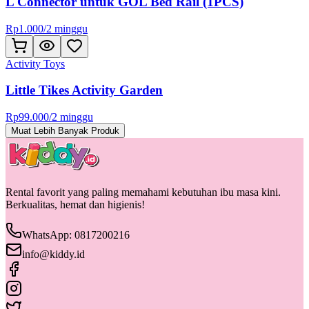
L Connector untuk GOL Bed Rail (1PCS)
Rp
1.000
/
2 minggu
Activity Toys
Little Tikes Activity Garden
Rp
99.000
/
2 minggu
Muat Lebih Banyak Produk
Rental favorit yang paling memahami kebutuhan ibu masa kini.
Berkualitas, hemat dan higienis!
WhatsApp: 0817200216
info@kiddy.id