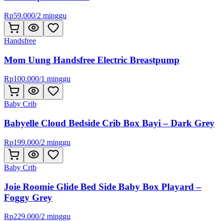
Rp
59.000
/
2 minggu
Handsfree
Mom Uung Handsfree Electric Breastpump
Rp
100.000
/
1 minggu
Baby Crib
Babyelle Cloud Bedside Crib Box Bayi – Dark Grey
Rp
199.000
/
2 minggu
Baby Crib
Joie Roomie Glide Bed Side Baby Box Playard –
Foggy Grey
Rp
229.000
/
2 minggu