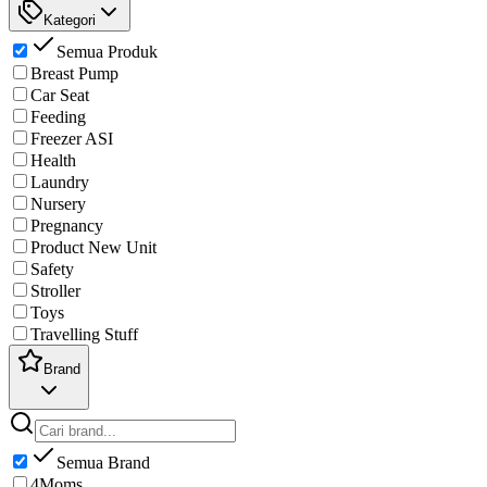
Kategori
Semua Produk
Breast Pump
Car Seat
Feeding
Freezer ASI
Health
Laundry
Nursery
Pregnancy
Product New Unit
Safety
Stroller
Toys
Travelling Stuff
Brand
Semua Brand
4Moms