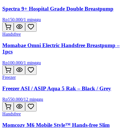
Spectra 9+ Hospital Grade Double Breastpump
Rp
150.000
/
1 minggu
Handsfree
Momabae Omni Electric Handsfree Breastpump –
1pcs
Rp
100.000
/
1 minggu
Freezer
Freezer ASI / ASIP Aqua 5 Rak – Black / Grey
Rp
550.000
/
12 minggu
Handsfree
Momcozy M6 Mobile Style™ Hands-free Slim