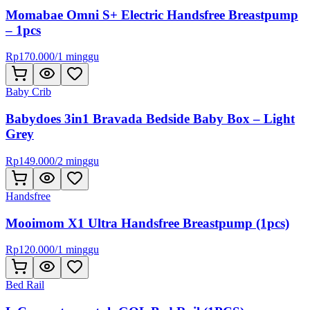
Momabae Omni S+ Electric Handsfree Breastpump
– 1pcs
Rp
170.000
/
1 minggu
Baby Crib
Babydoes 3in1 Bravada Bedside Baby Box – Light
Grey
Rp
149.000
/
2 minggu
Handsfree
Mooimom X1 Ultra Handsfree Breastpump (1pcs)
Rp
120.000
/
1 minggu
Bed Rail