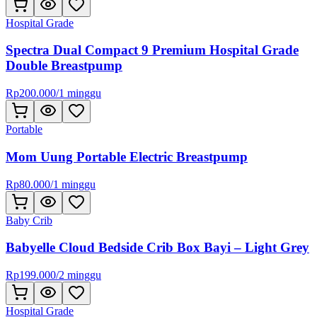
Hospital Grade
Spectra Dual Compact 9 Premium Hospital Grade
Double Breastpump
Rp
200.000
/
1 minggu
Portable
Mom Uung Portable Electric Breastpump
Rp
80.000
/
1 minggu
Baby Crib
Babyelle Cloud Bedside Crib Box Bayi – Light Grey
Rp
199.000
/
2 minggu
Hospital Grade