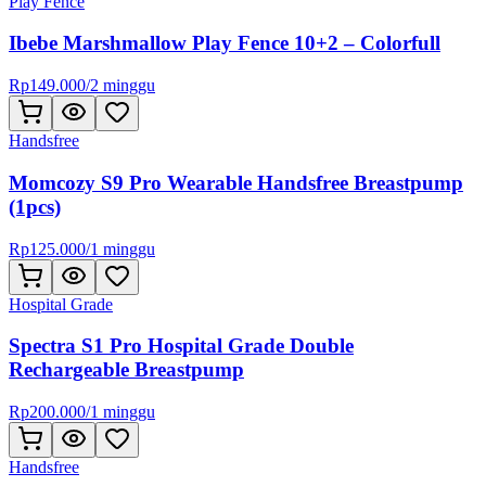
Play Fence
Ibebe Marshmallow Play Fence 10+2 – Colorfull
Rp
149.000
/
2 minggu
Handsfree
Momcozy S9 Pro Wearable Handsfree Breastpump
(1pcs)
Rp
125.000
/
1 minggu
Hospital Grade
Spectra S1 Pro Hospital Grade Double
Rechargeable Breastpump
Rp
200.000
/
1 minggu
Handsfree