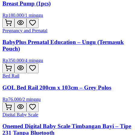
Breast Pump (1pcs)
Rp
180.000
/
1 minggu
Pregnancy and Prenatal
BabyPlus Prenatal Education – Ungu (Termasuk
Pouch)
Rp
350.000
/
4 minggu
Bed Rail
GOL Bed Rail 200cm x 103cm – Grey Polos
Rp
76.000
/
2 minggu
Digital Baby Scale
Onemed Digital Baby Scale Timbangan Bayi – Tipe
231 Tanpa Bluetooth