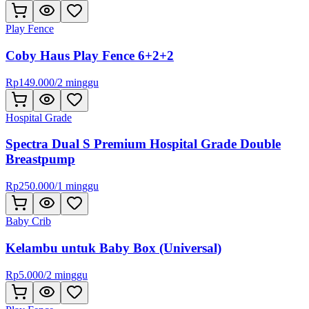
Play Fence
Coby Haus Play Fence 6+2+2
Rp
149.000
/
2 minggu
Hospital Grade
Spectra Dual S Premium Hospital Grade Double
Breastpump
Rp
250.000
/
1 minggu
Baby Crib
Kelambu untuk Baby Box (Universal)
Rp
5.000
/
2 minggu