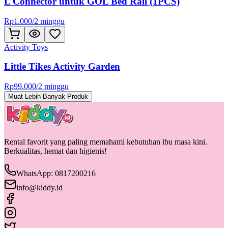
L Connector untuk GOL Bed Rail (1PCS)
Rp
1.000
/
2 minggu
Activity Toys
Little Tikes Activity Garden
Rp
99.000
/
2 minggu
Muat Lebih Banyak Produk
Rental favorit yang paling memahami kebutuhan ibu masa kini.
Berkualitas, hemat dan higienis!
WhatsApp: 0817200216
info@kiddy.id