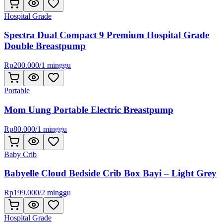
Hospital Grade
Spectra Dual Compact 9 Premium Hospital Grade
Double Breastpump
Rp
200.000
/
1 minggu
Portable
Mom Uung Portable Electric Breastpump
Rp
80.000
/
1 minggu
Baby Crib
Babyelle Cloud Bedside Crib Box Bayi – Light Grey
Rp
199.000
/
2 minggu
Hospital Grade