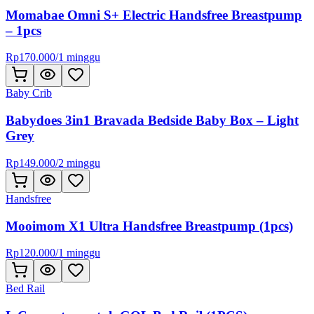
Momabae Omni S+ Electric Handsfree Breastpump
– 1pcs
Rp
170.000
/
1 minggu
Baby Crib
Babydoes 3in1 Bravada Bedside Baby Box – Light
Grey
Rp
149.000
/
2 minggu
Handsfree
Mooimom X1 Ultra Handsfree Breastpump (1pcs)
Rp
120.000
/
1 minggu
Bed Rail