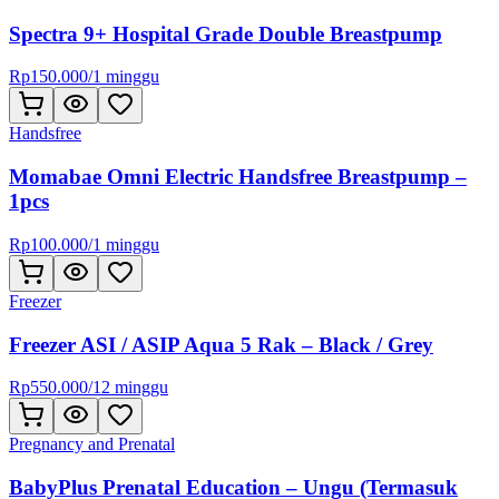
Spectra 9+ Hospital Grade Double Breastpump
Rp
150.000
/
1 minggu
Handsfree
Momabae Omni Electric Handsfree Breastpump –
1pcs
Rp
100.000
/
1 minggu
Freezer
Freezer ASI / ASIP Aqua 5 Rak – Black / Grey
Rp
550.000
/
12 minggu
Pregnancy and Prenatal
BabyPlus Prenatal Education – Ungu (Termasuk