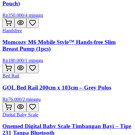
Pouch)
Rp
350.000
/
4 minggu
Handsfree
Momcozy M6 Mobile Style™ Hands-free Slim
Breast Pump (1pcs)
Rp
180.000
/
1 minggu
Bed Rail
GOL Bed Rail 200cm x 103cm – Grey Polos
Rp
76.000
/
2 minggu
Digital Baby Scale
Onemed Digital Baby Scale Timbangan Bayi – Tipe
231 Tanpa Bluetooth