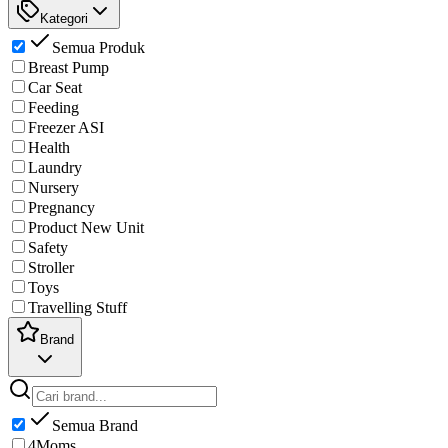
Kategori
Semua Produk
Breast Pump
Car Seat
Feeding
Freezer ASI
Health
Laundry
Nursery
Pregnancy
Product New Unit
Safety
Stroller
Toys
Travelling Stuff
Brand
Semua Brand
4Moms