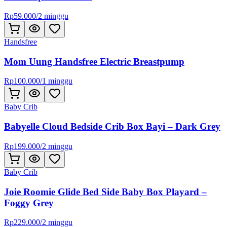
Rp
59.000
/
2 minggu
Handsfree
Mom Uung Handsfree Electric Breastpump
Rp
100.000
/
1 minggu
Baby Crib
Babyelle Cloud Bedside Crib Box Bayi – Dark Grey
Rp
199.000
/
2 minggu
Baby Crib
Joie Roomie Glide Bed Side Baby Box Playard –
Foggy Grey
Rp
229.000
/
2 minggu