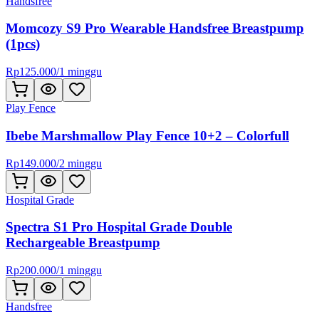
Handsfree
Momcozy S9 Pro Wearable Handsfree Breastpump
(1pcs)
Rp
125.000
/
1 minggu
Play Fence
Ibebe Marshmallow Play Fence 10+2 – Colorfull
Rp
149.000
/
2 minggu
Hospital Grade
Spectra S1 Pro Hospital Grade Double
Rechargeable Breastpump
Rp
200.000
/
1 minggu
Handsfree