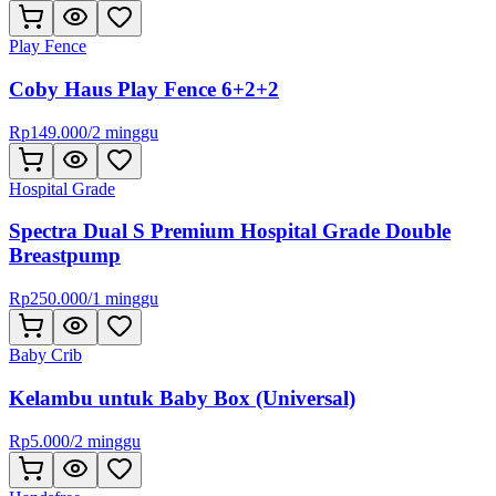
Play Fence
Coby Haus Play Fence 6+2+2
Rp
149.000
/
2 minggu
Hospital Grade
Spectra Dual S Premium Hospital Grade Double
Breastpump
Rp
250.000
/
1 minggu
Baby Crib
Kelambu untuk Baby Box (Universal)
Rp
5.000
/
2 minggu