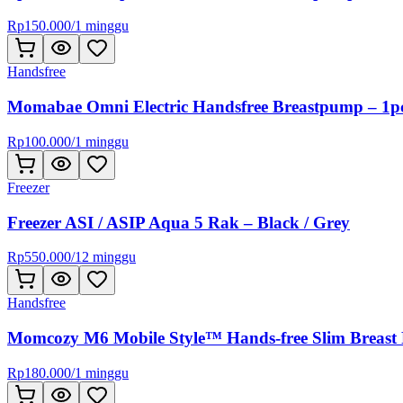
Rp
150.000
/
1 minggu
Handsfree
Momabae Omni Electric Handsfree Breastpump – 1p
Rp
100.000
/
1 minggu
Freezer
Freezer ASI / ASIP Aqua 5 Rak – Black / Grey
Rp
550.000
/
12 minggu
Handsfree
Momcozy M6 Mobile Style™ Hands-free Slim Breast
Rp
180.000
/
1 minggu