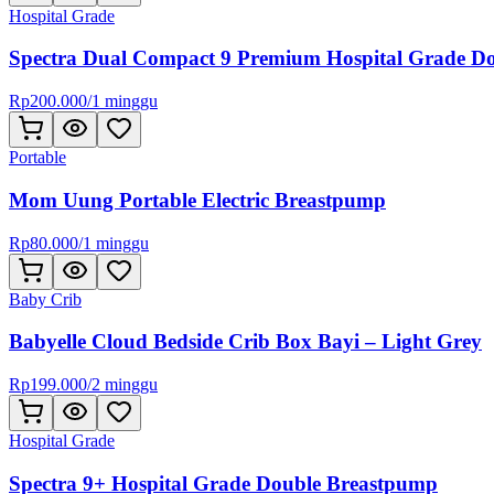
Hospital Grade
Spectra Dual Compact 9 Premium Hospital Grade D
Rp
200.000
/
1 minggu
Portable
Mom Uung Portable Electric Breastpump
Rp
80.000
/
1 minggu
Baby Crib
Babyelle Cloud Bedside Crib Box Bayi – Light Grey
Rp
199.000
/
2 minggu
Hospital Grade
Spectra 9+ Hospital Grade Double Breastpump