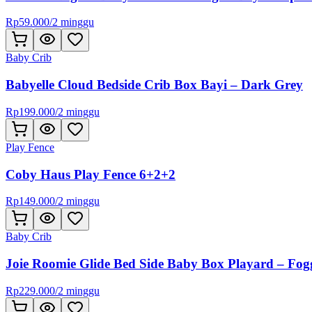
Rp
59.000
/
2 minggu
Baby Crib
Babyelle Cloud Bedside Crib Box Bayi – Dark Grey
Rp
199.000
/
2 minggu
Play Fence
Coby Haus Play Fence 6+2+2
Rp
149.000
/
2 minggu
Baby Crib
Joie Roomie Glide Bed Side Baby Box Playard – Fo
Rp
229.000
/
2 minggu