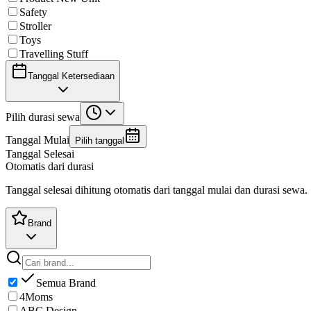
Safety
Stroller
Toys
Travelling Stuff
Tanggal Ketersediaan
Pilih durasi sewa
Tanggal Mulai
Pilih tanggal
Tanggal Selesai
Otomatis dari durasi
Tanggal selesai dihitung otomatis dari tanggal mulai dan durasi sewa.
Brand
Semua Brand
4Moms
ABC Design