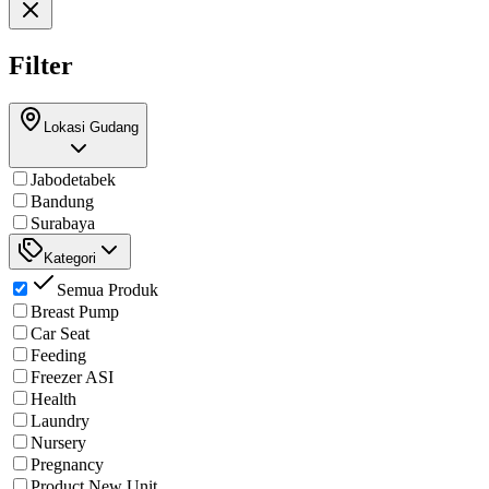
Filter
Lokasi Gudang
Jabodetabek
Bandung
Surabaya
Kategori
Semua Produk
Breast Pump
Car Seat
Feeding
Freezer ASI
Health
Laundry
Nursery
Pregnancy
Product New Unit