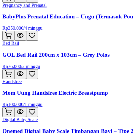
Pregnancy and Prenatal
BabyPlus Prenatal Education – Ungu (Termasuk Pou
Rp
350.000
/
4 minggu
Bed Rail
GOL Bed Rail 200cm x 103cm – Grey Polos
Rp
76.000
/
2 minggu
Handsfree
Mom Uung Handsfree Electric Breastpump
Rp
100.000
/
1 minggu
Digital Baby Scale
Onemed Digital Baby Scale Timbangan Bayi – Tipe 